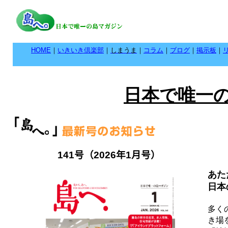
HOME
｜
いきいき倶楽部
｜
しまうま
｜
コラム
｜
ブログ
｜
掲示板
｜
日本で唯一
141
号（
2026
年
1
月号）
あた
日本
多く
き場