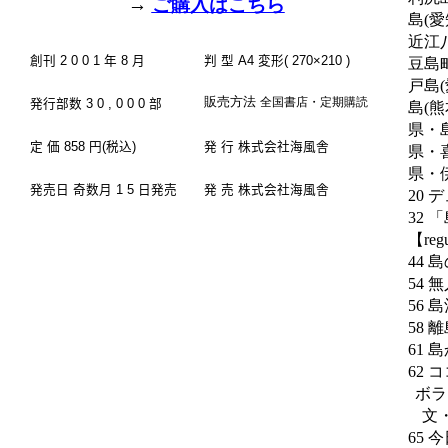
→
ご購入はこちら
島
愛
(
近江
創刊
2 0 0 1
年
8
月
判 型
A4
変形
( 270
×
210 )
豆島
戸島
(
販売方法
全国書店・定期購読
発行部数
3 0 , 0 0 0
部
島
熊
(
県・
定 価
858
円
(
税込
)
発 行 株式会社海風舎
県・
県・
発売日 奇数月
1 5
日発売
発 売 株式会社海風舎
デ
20
「
32
【
reg
島
44
無
54
島
56
離
58
島
61
コ
62
ボラ
文
今
65