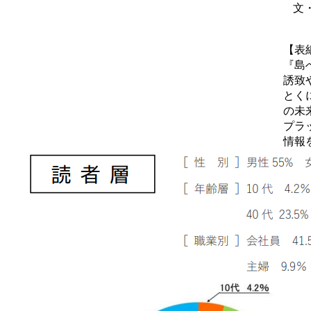
文
【表
『島
誘致
とく
の未
プラ
情報